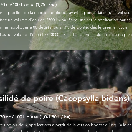
70 cc/100 L agua (1,25 L/ha)
r le papillon de la courbe; appliquer avant la ponte dans fruits, vol sou
lisez un volume d'eau de 2500 L / ha. Faire une seule application par sai
me, appliquer à 80 degrés jours, 3% de ponte, dès le premier cycle.
lisez un volume d'eau (1800-3000 L / ha. Faire une seule application par 
silidé de poire (Cacopsylla bidens)
70 cc / 100 L d'eau (1,0-1,50 L / ha)
re une ou deux applications à partir de la version hivernale jusqu'à la ch