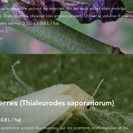
/ ha)
ue la première activité de insectes, sur les œufs et les états mobiles.
s États mobiles observé (décembre-janvier). Utiliser le volume d'eau
s arbres (3 000 à 5 000 L / ha).
um 2.
s.
erres
(Thialeurodes vaporariorum)
0,8 L / ha)
 première activité des insectes, sur les premiers états mobiles et les