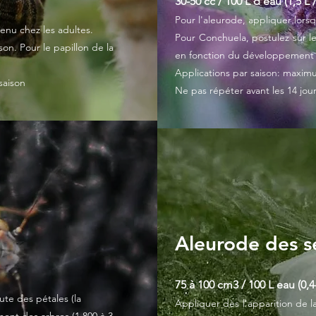
30-50 cc / 100 L d'eau (1,5 L 
Pour l'aleurode, appliquer lorsq
tenu chez les adultes.
Pour Conchuela, postulez sur le
son. Pour le papillon de la
en fonction du développement de
Applications par saison: maxim
saison
Ne pas répéter avant les 14 jour
Aleurode des s
75 à 100 cm3 / 100 L eau (0,4-
ute des pétales (la
Appliquer dès l'apparition de la