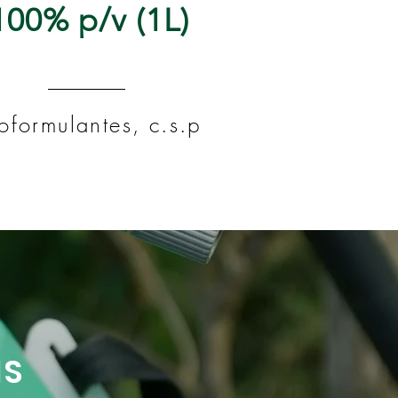
100% p/v (1L)
oformulantes, c.s.p
NS