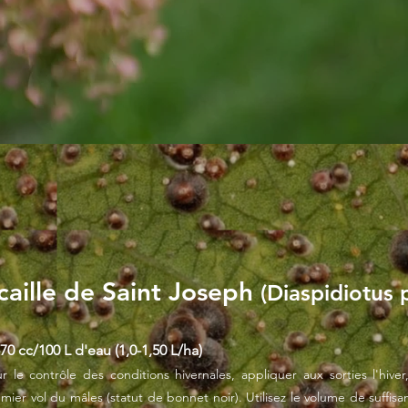
caille de Saint Joseph
(Diaspidiotus 
70 cc/100 L d'eau (1,0-1,50 L/ha)
r le contrôle des conditions hivernales, appliquer aux sorties l'hive
mier vol du mâles (statut de bonnet noir). Utilisez le volume de suffi