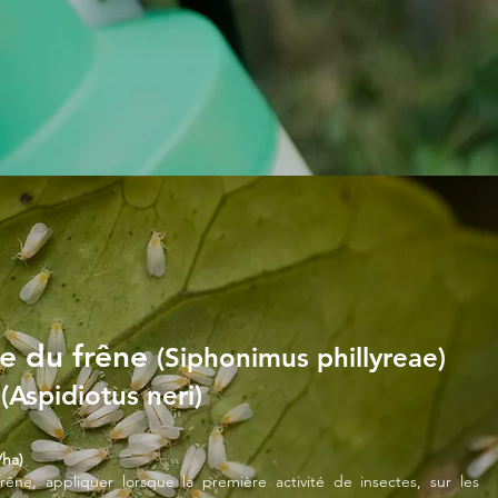
e du frêne
(Siphonimus phillyreae)
e
(Aspidiotus neri)
/ha)
ne, appliquer lorsque la première activité de insectes, sur les