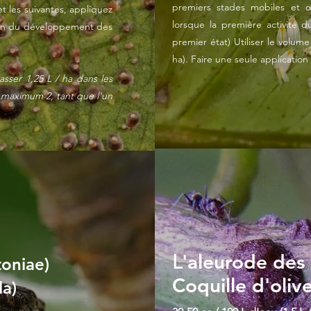
premiers stades mobiles et œ
t les suivantes, appliquez
lorsque la première activité 
tion du développement des
premier état) Utiliser le volu
ha). Faire une seule application
ser 1,25 L / ha dans les
: maximum 2, tant que l'un
'aleurode de
L
toniae)
Coquille d'oliv
la)