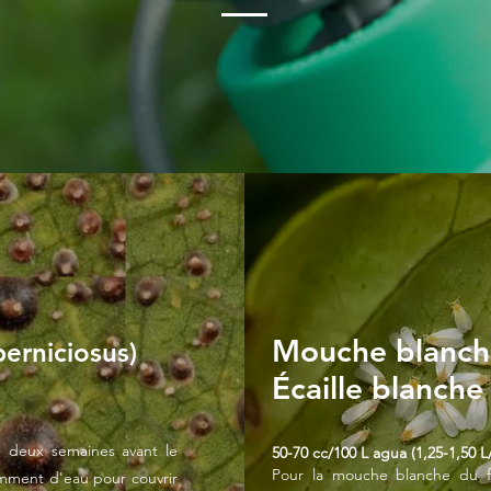
Mouche blanch
perniciosus)
Écaille blanch
r, deux semaines avant le
50-70 cc/100 L agua (1,25-1,50 L
Pour la mouche blanche du frê
samment d'eau pour couvrir