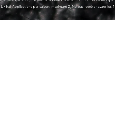
xième application). Utiliser le volume d'eau en fonction du développem
 L / ha) Applications par saison: maximum 2. Ne pas répéter avant les 14