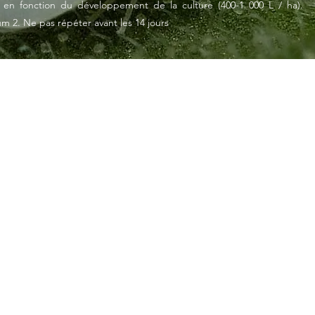
u en fonction du développement de la culture (400-1 000 L / ha).
m 2. Ne pas répéter avant les 14 jours