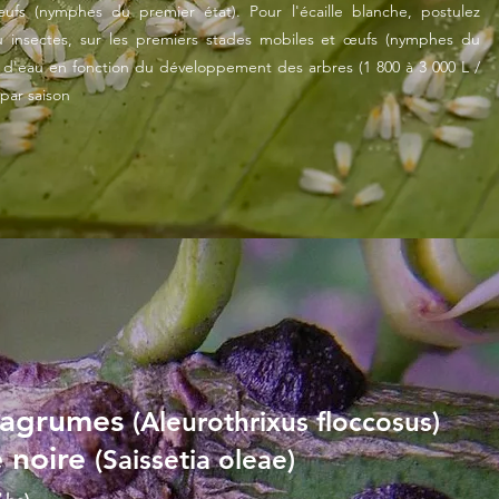
ufs (nymphes du premier état). Pour l'écaille blanche, postulez
du insectes, sur les premiers stades mobiles et œufs (nymphes du
me d'eau en fonction du développement des arbres (1 800 à 3 000 L /
 par saison
s agrumes
(Aleurothrixus floccosus)
e noire
(Saissetia oleae)