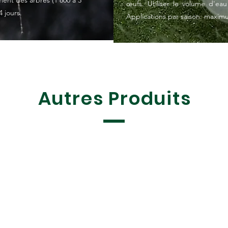
ent des arbres (1 800 à 3
œufs. Utiliser le volume d'ea
 jours.
Applications par saison: maximu
Autres Produits