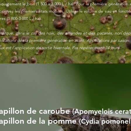
quatement le bois (1 500 à 3 000 L / ha). Pour la première génération e
bservez les premiers états mobiles. Utiliser le volume de eau en fonc
res (1 800-3 000 L / ha).
arque: dans le cas des noix, des amandes et des pacanes, non dépas
lications dès la première génération en avant. Applications par saison
ux est l'application de sortie hivernale. Pas répéter avant 14 jours.
apillon de caroube
(Apomyelois cera
apillon de la pomme
(Cydia pomonel