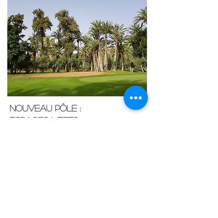
nouveau pôle :
espaces verts
Afin de répondre aux fortes exigences des golfs du
Maroc, Fertileader lance un nouveau pôle d'activité:
Espaces verts. Ce pôle s'adresse aux golfs, parcs,
bureaux et particuliers qui souhaitent embellir et
verdir aussi bien leurs espaces intérieurs
qu'extérieurs