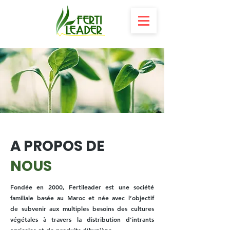
A PROPOS DE
NOUS
Fondée en 2000, Fertileader est une société
familiale basée au Maroc et née avec l’objectif
de subvenir aux multiples besoins des cultures
végétales à travers la distribution d’intrants